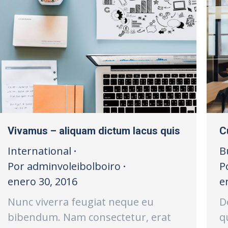
Vivamus – aliquam dictum lacus quis
C
International
B
Por
adminvoleibolboiro
P
enero 30, 2016
e
Nunc viverra feugiat neque eu
D
bibendum. Nam consectetur, erat
q