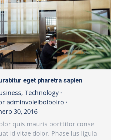
urabitur eget pharetra sapien
usiness
,
Technology
or
adminvoleibolboiro
nero 30, 2016
olor quis mauris porttitor conse
uat id vitae dolor. Phasellus ligula