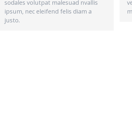
sodales volutpat malesuad nvallis
v
ipsum, nec eleifend felis diam a
m
justo.